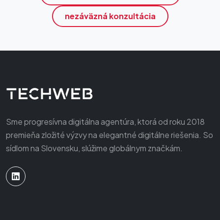
nezáväzná konzultácia
Sme progresívna digitálna agentúra, ktorá od roku 2018
premieňa zložité výzvy na elegantné digitálne riešenia. So
sídlom na Slovensku, slúžime globálnym značkám.