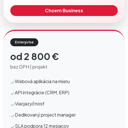
Chcem Business
Enterprise
od 2 800 €
bez DPH | projekt
Webová aplikácia na mieru
API integrácie (CRM, ERP)
Viacjazyčnosť
Dedikovaný project manager
SLA podpora 12 mesiacov