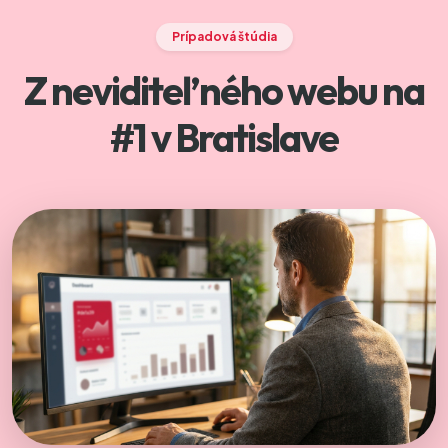
Prípadová štúdia
Z neviditeľného webu
na
#1 v Bratislave