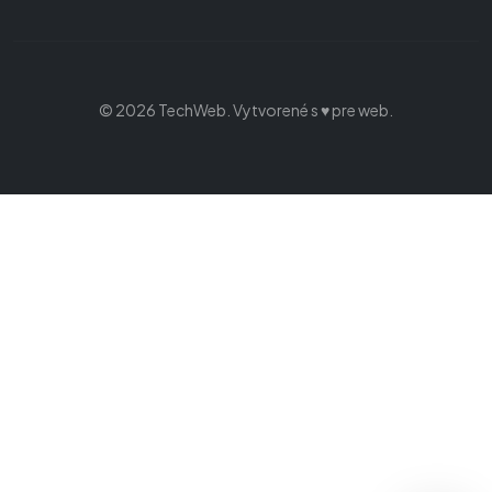
© 2026 TechWeb. Vytvorené s ♥ pre web.