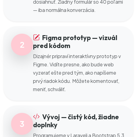
dosiahnuť. Žiadny formulár so 40 poľami
— iba normálna konverzácia.
Figma prototyp — vizuál
2
pred kódom
Dizajnér pripraví interaktívny prototyp v
Figme. Vidíte presne, ako bude web
vyzerať ešte pred tým, ako napíšeme
prvý riadok kódu. Môžete komentovať,
meniť, schváliť.
Vývoj — čistý kód, žiadne
3
doplnky
Programujeme v Laraveli a Bootstrap 5.3