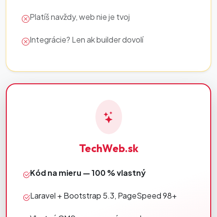
Platíš navždy, web nie je tvoj
Integrácie? Len ak builder dovolí
TechWeb.sk
Kód na mieru — 100 % vlastný
Laravel + Bootstrap 5.3, PageSpeed 98+