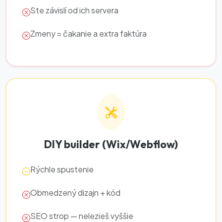
Ste závislí od ich servera
Zmeny = čakanie a extra faktúra
DIY builder (Wix/Webflow)
Rýchle spustenie
Obmedzený dizajn + kód
SEO strop — nelezieš vyššie