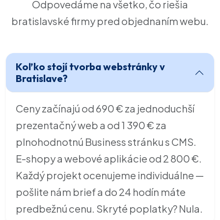
Odpovedáme na všetko, čo riešia
bratislavské firmy pred objednaním webu.
Koľko stojí tvorba webstránky v
Bratislave?
Ceny začínajú od 690 € za jednoduchší
prezentačný web a od 1 390 € za
plnohodnotnú Business stránku s CMS.
E-shopy a webové aplikácie od 2 800 €.
Každý projekt ocenujeme individuálne —
pošlite nám brief a do 24 hodín máte
predbežnú cenu. Skryté poplatky? Nula.