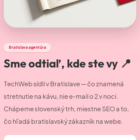
Bratislava agentúra
Sme odtiaľ, kde ste vy 📍
TechWeb sídli v Bratislave — čo znamená
stretnutie na kávu, nie e-mail o 2 v noci.
Chápeme slovenský trh, miestne SEO a to,
čo hľadá bratislavský zákazník na webe.