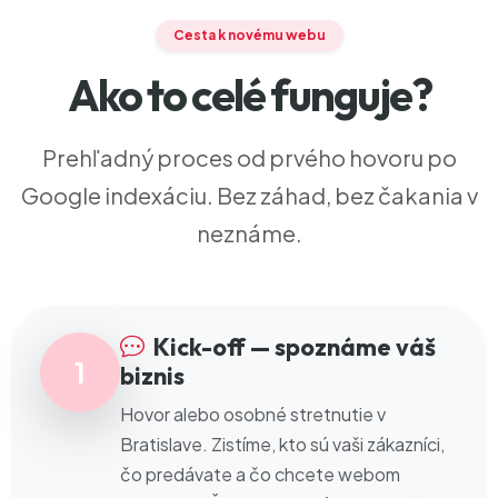
Cesta k novému webu
Ako to celé funguje?
Prehľadný proces od prvého hovoru po
Google indexáciu. Bez záhad, bez čakania v
neznáme.
Kick-off — spoznáme váš
1
biznis
Hovor alebo osobné stretnutie v
Bratislave. Zistíme, kto sú vaši zákazníci,
čo predávate a čo chcete webom