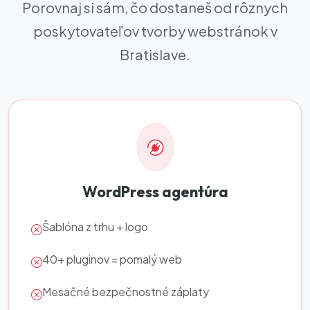
Porovnaj si sám, čo dostaneš od rôznych
poskytovateľov tvorby webstránok v
Bratislave.
WordPress agentúra
Šablóna z trhu + logo
40+ pluginov = pomalý web
Mesačné bezpečnostné záplaty