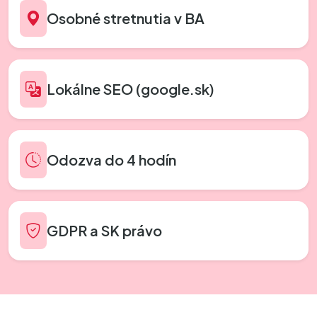
Osobné stretnutia v BA
Lokálne SEO (google.sk)
Odozva do 4 hodín
GDPR a SK právo