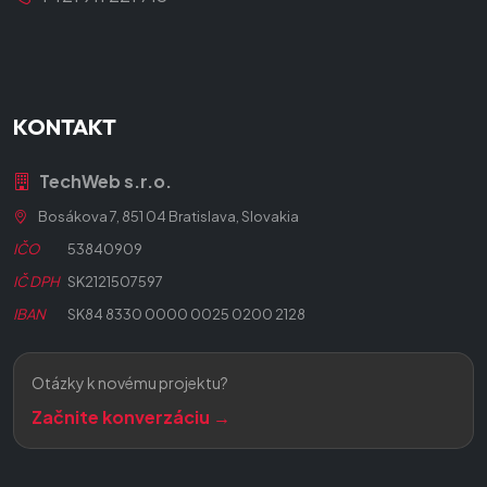
KONTAKT
TechWeb s.r.o.
Bosákova 7, 851 04 Bratislava, Slovakia
IČO
53840909
IČ DPH
SK2121507597
IBAN
SK84 8330 0000 0025 0200 2128
Otázky k novému projektu?
Začnite konverzáciu →