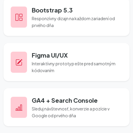
Bootstrap 5.3
Responzívny dizajn na každom zariadení od
prvého dňa
Figma UI/UX
Interaktívny prototyp ešte pred samotným
kódovaním
GA4 + Search Console
Sleduj návštevnosť, konverzie a pozície v
Google od prvého dňa