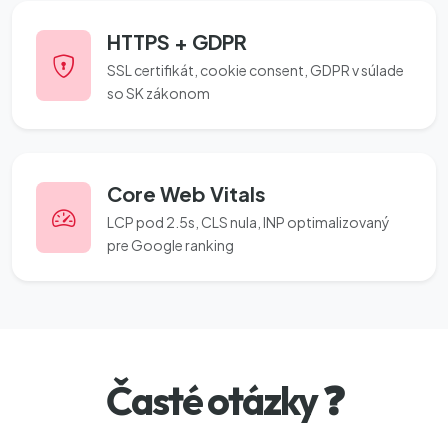
HTTPS + GDPR
SSL certifikát, cookie consent, GDPR v súlade
so SK zákonom
Core Web Vitals
LCP pod 2.5s, CLS nula, INP optimalizovaný
pre Google ranking
Časté otázky ❓