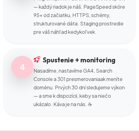
— každý riadok je náš. PageSpeed skóre
95+ od začiatku, HTTPS, schémy,
strukturované dáta. Staging prostredie
pre váš náhľad kedykoľvek.
Spustenie + monitoring
4
Nasadíme, nastavíme GA4, Search
Console a 301 presmerovaniaak meníte
doménu. Prvých 30 dní sledujeme výkon
— a sme k dispozícii, keby sa niečo
ukázalo. Káva je na nás. ☕