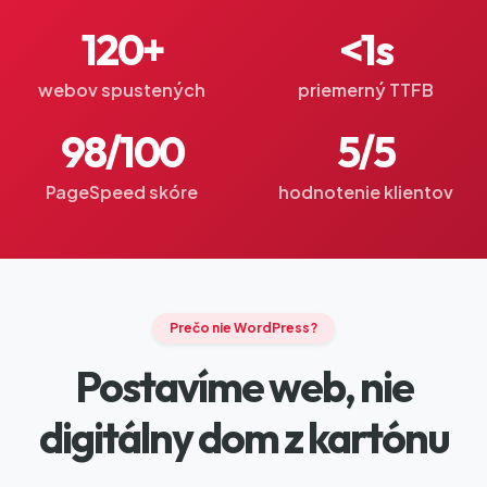
120+
<1s
webov spustených
priemerný TTFB
98/100
5/5
PageSpeed skóre
hodnotenie klientov
Prečo nie WordPress?
Postavíme web,
nie
digitálny dom z kartónu