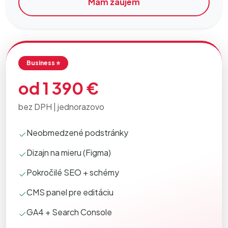
Mám záujem
Business ⭐
od 1 390 €
bez DPH | jednorazovo
Neobmedzené podstránky
Dizajn na mieru (Figma)
Pokročilé SEO + schémy
CMS panel pre editáciu
GA4 + Search Console