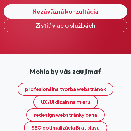
Nezáväzná konzultácia
Zistiť viac o službách
Mohlo by vás zaujímať
profesionálna tvorba webstránok
UX/UI dizajn na mieru
redesign webstránky cena
SEO optimalizácia Bratislava