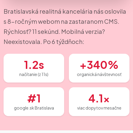
Bratislavská realitná kancelária nás oslovila
s 8-ročným webom na zastaranom CMS.
Rýchlosť? 11 sekúnd. Mobilná verzia?
Neexistovala. Po 6 týždňoch:
1.2s
+340%
načítanie (z 11s)
organická návštevnosť
#1
4.1×
google.sk Bratislava
viac dopytov mesačne