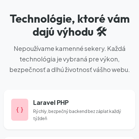
Technológie, ktoré vám
dajú výhodu 🛠️
Nepoužívame kamenné sekery. Každá
technológia je vybraná pre výkon,
bezpečnosť a dlhú životnosť vášho webu.
Laravel PHP
Rýchly, bezpečný backend bez záplat každý
týždeň