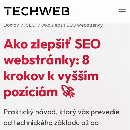
Domov
SEO
Ako zlepšiť SEO webstránky
Ako zlepšiť SEO
webstránky: 8
krokov k vyšším
pozíciám 🚀
Praktický návod, ktorý vás prevedie
od technického základu až po