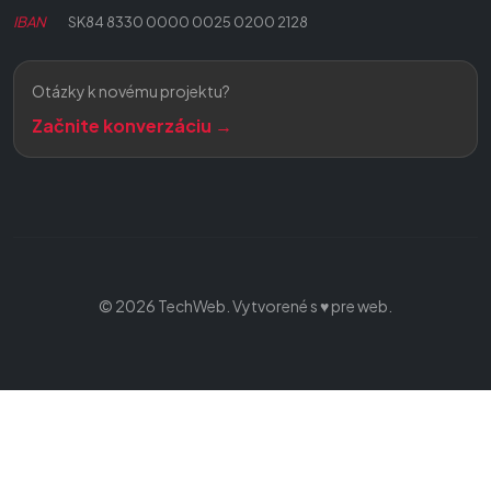
IBAN
SK84 8330 0000 0025 0200 2128
Otázky k novému projektu?
Začnite konverzáciu →
© 2026 TechWeb. Vytvorené s ♥ pre web.