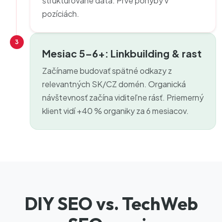
štruktúrované dáta. Prvé pohyby v
pozíciách.
3
Mesiac 5–6+: Linkbuilding & rast
Začíname budovať spätné odkazy z
relevantných SK/CZ domén. Organická
návštevnosť začína viditeľne rásť. Priemerný
klient vidí +40 % organiky za 6 mesiacov.
DIY SEO vs. TechWeb