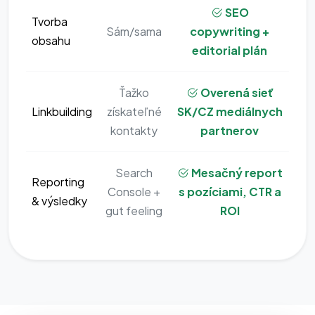
SEO
Tvorba
Sám/sama
copywriting +
obsahu
editorial plán
Ťažko
Overená sieť
Linkbuilding
získateľné
SK/CZ mediálnych
kontakty
partnerov
Search
Mesačný report
Reporting
Console +
s pozíciami, CTR a
& výsledky
gut feeling
ROI