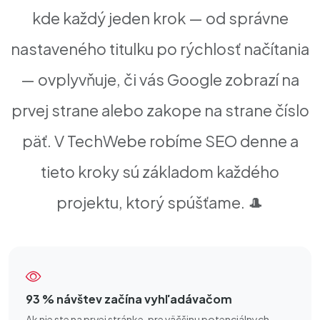
kde každý jeden krok — od správne
nastaveného titulku po rýchlosť načítania
— ovplyvňuje, či vás Google zobrazí na
prvej strane alebo zakope na strane číslo
päť. V TechWebe robíme SEO denne a
tieto kroky sú základom každého
projektu, ktorý spúšťame. 🎩
93 % návštev začína vyhľadávačom
Ak nie ste na prvej stránke, pre väčšinu potenciálnych