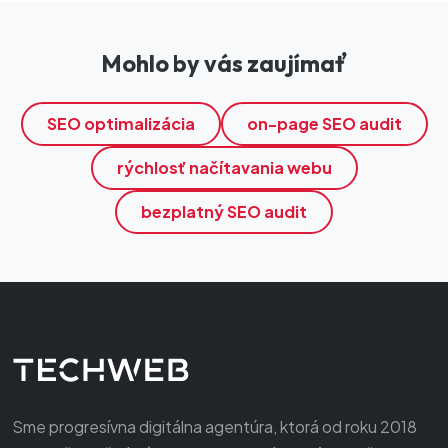
Mohlo by vás zaujímať
SEO optimalizácia
on-page SEO audit
rýchlosť načítavania webu
bezplatný SEO audit
Sme progresívna digitálna agentúra, ktorá od roku 2018