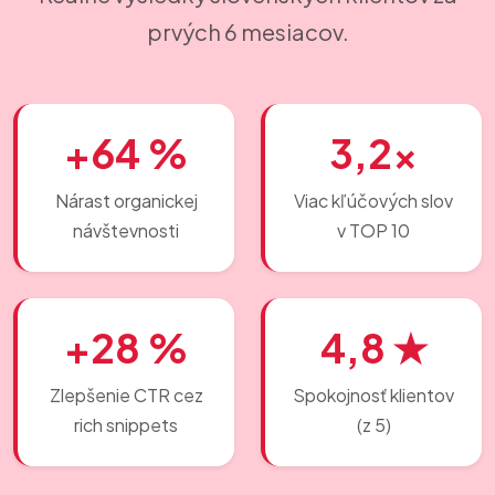
prvých 6 mesiacov.
+64 %
3,2×
Nárast organickej
Viac kľúčových slov
návštevnosti
v TOP 10
+28 %
4,8 ★
Zlepšenie CTR cez
Spokojnosť klientov
rich snippets
(z 5)