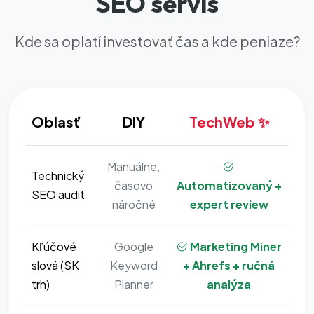
SEO servis
Kde sa oplatí investovať čas a kde peniaze?
Oblasť
DIY
TechWeb ✨
Manuálne,
Technický
časovo
Automatizovaný +
SEO audit
náročné
expert review
Kľúčové
Google
Marketing Miner
slová (SK
Keyword
+ Ahrefs + ručná
trh)
Planner
analýza