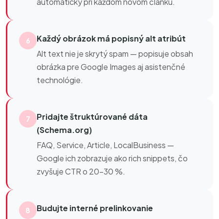
automaticky pri každom novom článku.
Každý obrázok má popisný alt atribút
6
Alt text nie je skrytý spam — popisuje obsah
obrázka pre Google Images aj asistenčné
technológie.
Pridajte štruktúrované dáta
7
(Schema.org)
FAQ, Service, Article, LocalBusiness —
Google ich zobrazuje ako rich snippets, čo
zvyšuje CTR o 20–30 %.
Budujte interné prelinkovanie
8