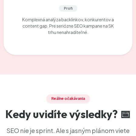
Profi
Komplexná analýza backlinkov, konkurentov a
content gap. Pre seriózne SEO kampane na SK
trhu nenahraditeľné.
Reálne očakávania
Kedy uvidíte výsledky? 📅
SEO nie je sprint. Ale s jasným plánom viete