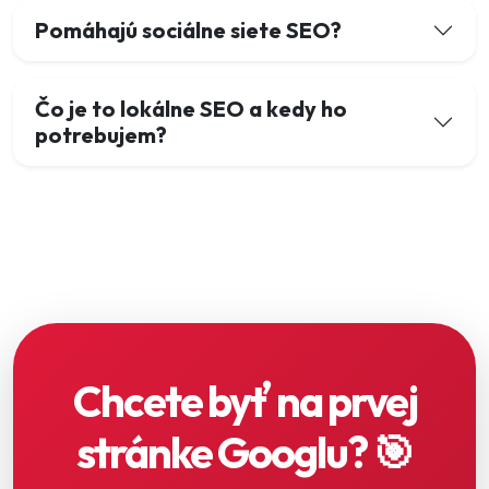
Pomáhajú sociálne siete SEO?
Čo je to lokálne SEO a kedy ho
potrebujem?
Chcete byť na prvej
stránke Googlu? 🎯