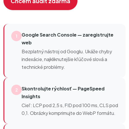
Chcem audit zdarma
Google Search Console — zaregistrujte
1
web
Bezplatný nástroj od Googlu. Ukáže chyby
indexácie, najkliknutejšie kľúčové slová a
technické problémy.
Skontrolujte rýchlosť — PageSpeed
2
Insights
Cieľ: LCP pod 2,5 s, FID pod 100 ms, CLS pod
0,1. Obrázky komprimujte do WebP formátu.