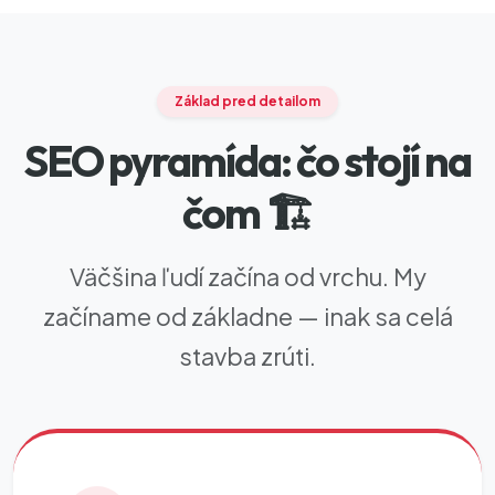
Základ pred detailom
SEO pyramída: čo stojí na
čom 🏗️
Väčšina ľudí začína od vrchu. My
začíname od základne — inak sa celá
stavba zrúti.