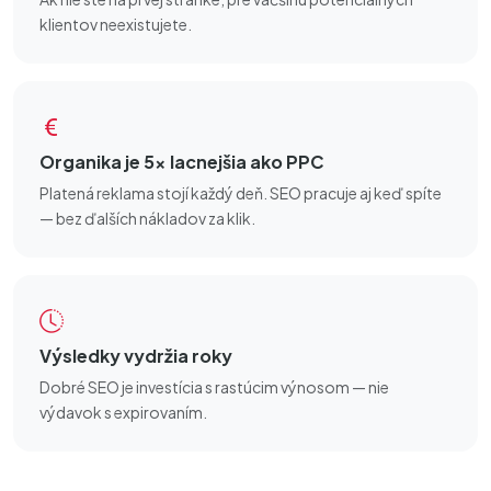
klientov neexistujete.
Organika je 5× lacnejšia ako PPC
Platená reklama stojí každý deň. SEO pracuje aj keď spíte
— bez ďalších nákladov za klik.
Výsledky vydržia roky
Dobré SEO je investícia s rastúcim výnosom — nie
výdavok s expirovaním.