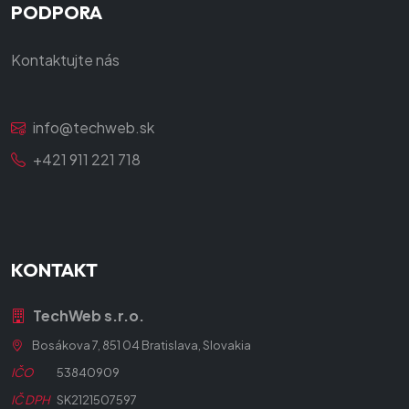
PODPORA
Kontaktujte nás
info@techweb.sk
+421 911 221 718
KONTAKT
TechWeb s.r.o.
Bosákova 7, 851 04 Bratislava, Slovakia
IČO
53840909
IČ DPH
SK2121507597