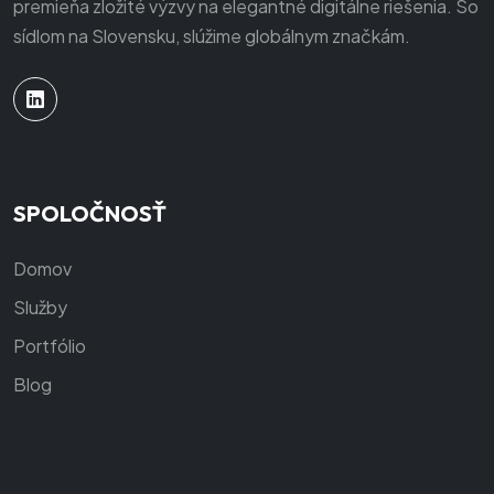
premieňa zložité výzvy na elegantné digitálne riešenia. So
sídlom na Slovensku, slúžime globálnym značkám.
SPOLOČNOSŤ
Domov
Služby
Portfólio
Blog