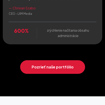
Chrisian Szabo
CEO - LXM Media
600%
zrýchlenie načítania obsahu
administrácie
Pozrieť naše portfólio