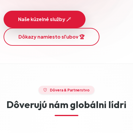
Naše kúzelné služby 🪄
Dôkazy namiesto sľubov 🏆
Dôvera & Partnerstvo
Dôverujú nám globálni lídri