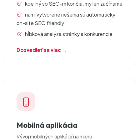
kde iný so SEO-m končia, my len začíname
nami vytvorené riešenia sú automaticky
on-site SEO friendly
hĺbková analýza stránky a konkurencie
Dozvedieť sa viac →
Mobilná aplikácia
Vývoj
mobilných aplikácií
na mieru