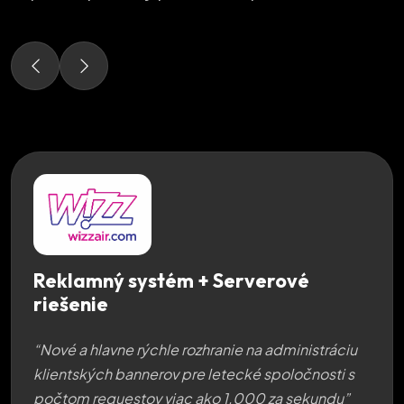
Reklamný systém + Serverové
riešenie
“Nové a hlavne rýchle rozhranie na administráciu
klientských bannerov pre letecké spoločnosti s
počtom requestov viac ako 1.000 za sekundu”