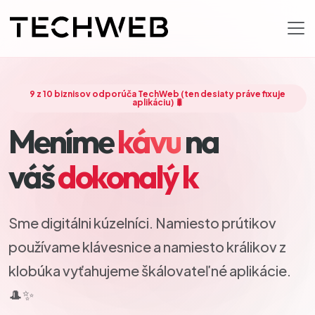
9 z 10 biznisov odporúča TechWeb (ten desiaty práve fixuje
aplikáciu) 🐛
Meníme
kávu
na
váš
dokonalý kód
Sme digitálni kúzelníci. Namiesto prútikov
používame klávesnice a namiesto králikov z
klobúka vyťahujeme škálovateľné aplikácie.
🎩✨