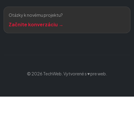
Otázky k novému projektu?
Začnite konverzáciu →
© 2026 TechWeb. Vytvorené s ♥ pre web.