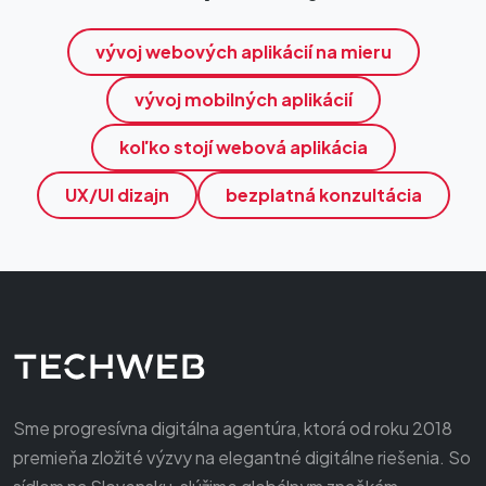
vývoj webových aplikácií na mieru
vývoj mobilných aplikácií
koľko stojí webová aplikácia
UX/UI dizajn
bezplatná konzultácia
Sme progresívna digitálna agentúra, ktorá od roku 2018
premieňa zložité výzvy na elegantné digitálne riešenia. So