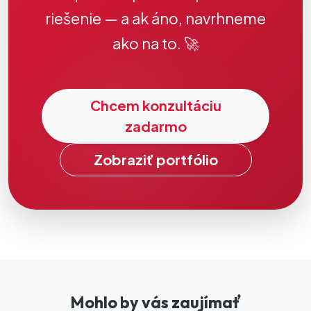
riešenie — a ak áno, navrhneme
ako na to. 🚀
Chcem konzultáciu
zadarmo
Zobraziť portfólio
Mohlo by vás zaujímať