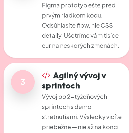
Figma prototyp ešte pred
prvým riadkom kódu.
Odsúhlasíte flow, nie CSS
detaily. Ušetríme vám tisíce
eur na neskorých zmenách.
Agilný vývoj v
3
sprintoch
Vývoj po 2-týždňových
sprintoch s demo
stretnutiami. Výsledky vidíte
priebežne — nie až na konci