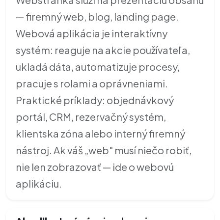
— firemný web, blog, landing page.
Webová aplikácia je interaktívny
systém: reaguje na akcie používateľa,
ukladá dáta, automatizuje procesy,
pracuje s rolami a oprávneniami.
Praktické príklady: objednávkový
portál, CRM, rezervačný systém,
klientska zóna alebo interný firemný
nástroj. Ak váš „web" musí niečo robiť,
nie len zobrazovať — ide o webovú
aplikáciu.