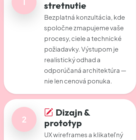
1
stretnutie
Bezplatná konzultácia, kde
spoločne zmapujeme vaše
procesy, ciele a technické
požiadavky. Výstupom je
realistický odhad a
odporúčaná architektúra —
nie len cenová ponuka.
Dizajn &
2
prototyp
UX wireframes a klikateľný