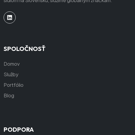
sídlom na Slovensku, slúžime globálnym značkám.
SPOLOČNOSŤ
Domov
Služby
Portfólio
Blog
PODPORA