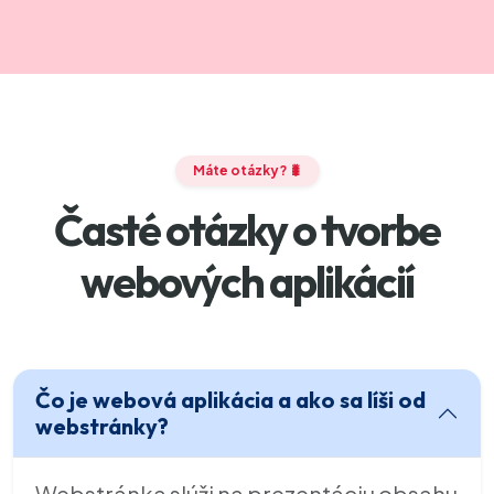
Máte otázky? 🐛
Časté otázky o tvorbe
webových aplikácií
Čo je webová aplikácia a ako sa líši od
webstránky?
Webstránka slúži na prezentáciu obsahu