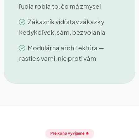
ľudia robia to, čo má zmysel
Zákazník vidí stav zákazky
kedykoľvek, sám, bez volania
Modulárna architektúra —
rastie s vami, nie proti vám
Pre koho vyvíjame 🎩