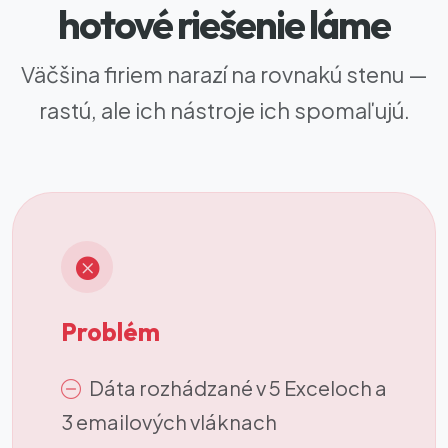
hotové riešenie láme
Väčšina firiem narazí na rovnakú stenu —
rastú, ale ich nástroje ich spomaľujú.
Problém
Dáta rozhádzané v 5 Exceloch a
3 emailových vláknach