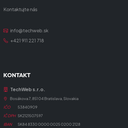
Kontaktujte nás
info@techweb.sk
+421 911 221 718
KONTAKT
TechWeb s.r.o.
Bosákova 7, 851 04 Bratislava, Slovakia
IČO
53840909
IČ DPH
SK2121507597
IBAN
SK84 8330 0000 0025 0200 2128