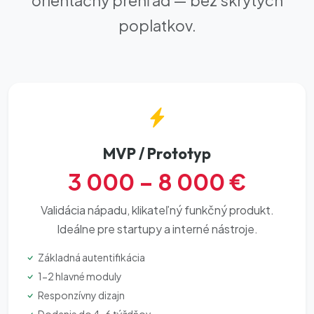
orientačný prehľad — bez skrytých
poplatkov.
MVP / Prototyp
3 000 – 8 000 €
Validácia nápadu, klikateľný funkčný produkt.
Ideálne pre startupy a interné nástroje.
Základná autentifikácia
1-2 hlavné moduly
Responzívny dizajn