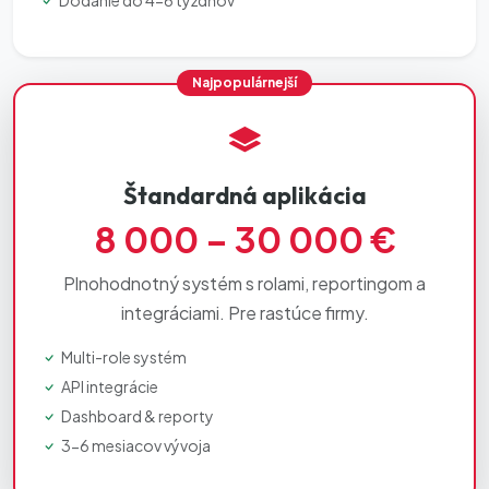
Dodanie do 4-6 týždňov
Štandardná aplikácia
8 000 – 30 000 €
Plnohodnotný systém s rolami, reportingom a
integráciami. Pre rastúce firmy.
Multi-role systém
API integrácie
Dashboard & reporty
3-6 mesiacov vývoja