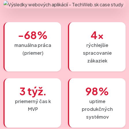
-68%
4×
manuálna práca
rýchlejšie
(priemer)
spracovanie
zákaziek
3 týž.
98%
priemerný čas k
uptime
MVP
produkčných
systémov