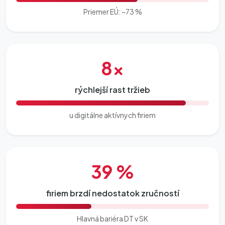
Priemer EÚ: ~73 %
8×
rýchlejší rast tržieb
u digitálne aktívnych firiem
39 %
firiem brzdí nedostatok zručností
Hlavná bariéra DT v SK