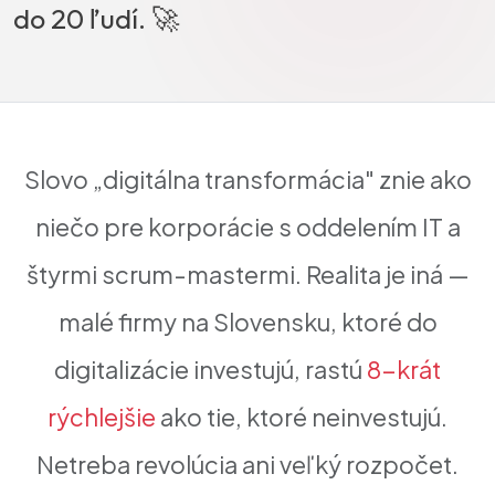
do 20 ľudí. 🚀
Slovo
„digitálna transformácia"
znie ako
niečo pre korporácie s oddelením IT a
štyrmi scrum-mastermi. Realita je iná —
malé firmy na Slovensku, ktoré do
digitalizácie investujú, rastú
8-krát
rýchlejšie
ako tie, ktoré neinvestujú.
Netreba revolúcia ani veľký rozpočet.