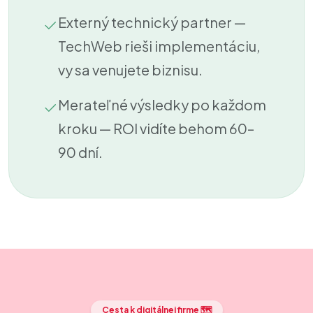
Externý technický partner —
TechWeb rieši implementáciu,
vy sa venujete biznisu.
Merateľné výsledky po každom
kroku — ROI vidíte behom 60–
90 dní.
Cesta k digitálnej firme 🗺️