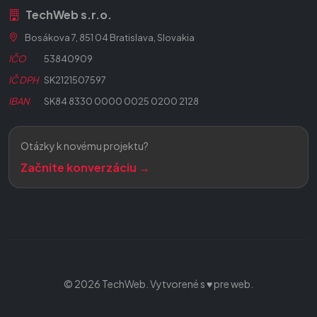
TechWeb s.r.o.
Bosákova 7, 851 04 Bratislava, Slovakia
IČO
53840909
IČ DPH
SK2121507597
IBAN
SK84 8330 0000 0025 0200 2128
Otázky k novému projektu?
Začnite konverzáciu →
© 2026 TechWeb. Vytvorené s ♥ pre web.