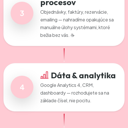
procesov
3
Objednávky, faktúry, rezervácie,
emailing — nahradíme opakujúce sa
manuálne úlohy systémami, ktoré
bežia bez vás. ☕
Dáta & analytika
Google Analytics 4, CRM,
4
dashboardy — rozhodujete sa na
základe čísel, nie pocitu.