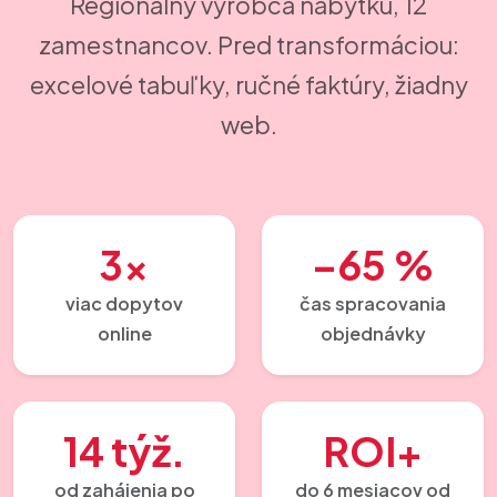
Regionálny výrobca nábytku, 12
zamestnancov. Pred transformáciou:
excelové tabuľky, ručné faktúry, žiadny
web.
3×
–65 %
viac dopytov
čas spracovania
online
objednávky
14 týž.
ROI+
od zahájenia po
do 6 mesiacov od