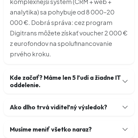
komplexnejší systém (CRM + web +
analytika) sa pohybuje od 8 000–20
000 €. Dobrá správa: cez program
Digitrans môžete získať voucher 2 000 €
z eurofondov na spolufinancovanie
prvého kroku.
Kde začať? Máme len 5 ľudí a žiadne IT
oddelenie.
Ako dlho trvá viditeľný výsledok?
Musíme meniť všetko naraz?