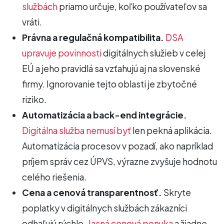
službách
priamo určuje, koľko používateľov sa
vráti.
Právna a regulačná kompatibilita.
DSA
upravuje povinnosti
digitálnych služieb v celej
EÚ a jeho pravidlá sa vzťahujú aj na slovenské
firmy. Ignorovanie tejto oblasti je zbytočné
riziko.
Automatizácia a back-end integrácie.
Digitálna služba nemusí byť
len pekná aplikácia.
Automatizácia procesov v pozadí, ako napríklad
príjem správ cez ÚPVS, výrazne zvyšuje hodnotu
celého riešenia.
Cena a cenová transparentnosť.
Skryte
poplatky v digitálnych službách zákazníci
odhaľujú rýchlo.
Jasná cenová ponuka
a žiadne