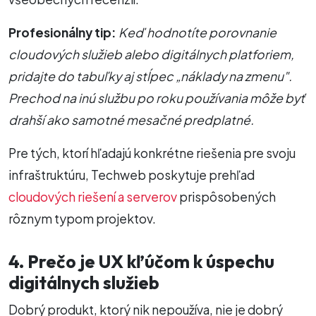
Profesionálny tip:
Keď hodnotíte porovnanie
cloudových služieb alebo digitálnych platforiem,
pridajte do tabuľky aj stĺpec „náklady na zmenu".
Prechod na inú službu po roku používania môže byť
drahší ako samotné mesačné predplatné.
Pre tých, ktorí hľadajú konkrétne riešenia pre svoju
infraštruktúru, Techweb poskytuje prehľad
cloudových riešení a serverov
prispôsobených
rôznym typom projektov.
4. Prečo je UX kľúčom k úspechu
digitálnych služieb
Dobrý produkt, ktorý nik nepoužíva, nie je dobrý