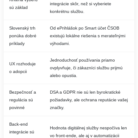
integrácie skôr, než si vyberiete
sú základ
konkrétnu službu.
Slovenský trh
Od ePrihlášok po Smart účet ČSOB
ponúka dobré
existujú lokálne riešenia s merateľnými
príklady
výhodami.
Jednoduchosť používania priamo
UX rozhoduje
ovplyvňuje, či zákazníci službu prijmú
o adopcii
alebo opustia.
Bezpečnosť a
DSA a GDPR nie sú len byrokratické
regulácia sú
požiadavky, ale ochrana reputácie vašej
povinné
značky.
Back-end
Hodnota digitálnej služby nespočíva len
integrácie sú
vo front-ende, ale aj v automatizácii