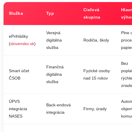
Cieľová
Hlav
Služba
Typ
skupina
výho
Verejná
Plne 
ePrihlášky
digitálna
Rodičia, školy
proce
(
slovensko.sk
)
služba
papie
Bez
Finančná
Smart účet
Fyzické osoby
popla
digitálna
ČSOB
nad 15 rokov
rýchl
služba
zriad
ÚPVS
Autom
Back-endová
integrácia
Firmy, úrady
objem
integrácia
NASES
komun