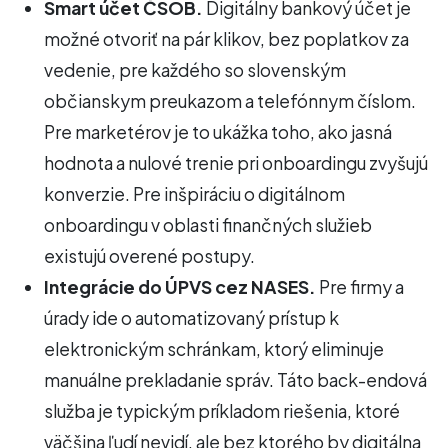
Smart účet ČSOB.
Digitálny bankový účet je
možné otvoriť na pár klikov, bez poplatkov za
vedenie, pre každého so slovenským
občianskym preukazom a telefónnym číslom.
Pre marketérov je to ukážka toho, ako jasná
hodnota a nulové trenie pri onboardingu zvyšujú
konverzie. Pre inšpiráciu o digitálnom
onboardingu v oblasti finančných služieb
existujú overené postupy.
Integrácie do ÚPVS cez NASES.
Pre firmy a
úrady ide o automatizovaný prístup k
elektronickým schránkam, ktorý eliminuje
manuálne prekladanie správ. Táto back-endová
služba je typickým príkladom riešenia, ktoré
väčšina ľudí nevidí, ale bez ktorého by digitálna