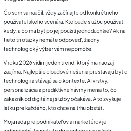
Čo som sa naučil: vždy začínajte od konkrétneho
používateľského scenára. Kto bude službu používať,
kedy, a čo má byť po jej použití jednoduchšie? Ak na
tieto tri otázky nemáte odpoveď, žiadny
technologický výber vám nepomôže.
V roku 2026 vidím jeden trend, ktorý ma naozaj
zaujíma. Najlepšie cloudové riešenia prestávajú byť o
technológii a stávajú sa o kontexte. AI vrstvy,
personalizácia a prediktívne návrhy menia to, čo
zákazník od digitálnej služby očakáva. A to zvyšuje
latku pre každého, kto chce na trhu obstáť.
Moja rada pre podnikateľov a marketérov je
jednoduchá. Investujte do pochopenia vašich