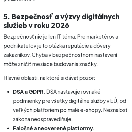
5. Bezpečnosť a výzvy digitálnych
služieb v roku 2026
Bezpečnosť nie je len IT téma. Pre marketérov a
podnikateľov je to otázka reputácie a dôvery
zákazníkov. Chyba v bezpečnostnom nastavení
môže zničiť mesiace budovania značky.
Hlavné oblasti, na ktoré si dávať pozor:
DSA a GDPR.
DSA nastavuje rovnaké
podmienky pre všetky digitálne služby v EÚ, od
veľkých platforiem po malé e-shopy. Neznalosť
zákona neospravedlňuje.
Falošné a neoverené platformy.