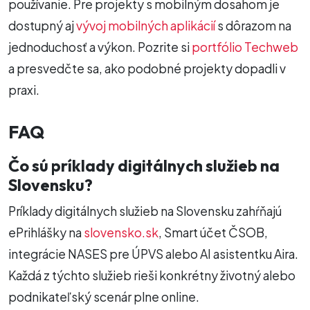
používanie. Pre projekty s mobilným dosahom je
dostupný aj
vývoj mobilných aplikácií
s dôrazom na
jednoduchosť a výkon. Pozrite si
portfólio Techweb
a presvedčte sa, ako podobné projekty dopadli v
praxi.
FAQ
Čo sú príklady digitálnych služieb na
Slovensku?
Príklady digitálnych služieb na Slovensku zahŕňajú
ePrihlášky na
slovensko.sk
, Smart účet ČSOB,
integrácie NASES pre ÚPVS alebo AI asistentku Aira.
Každá z týchto služieb rieši konkrétny životný alebo
podnikateľský scenár plne online.