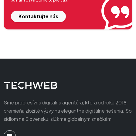
Kontaktujte nás
Sme progresívna digitálna agentúra, ktorá od roku 2018
premieňa zložité výzvy na elegantné digitálne riešenia. So
sídlom na Slovensku, slúžime globálnym značkám.