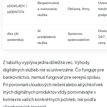
Bezpečnostná
Overe
eDOKLADY /
a overovacia
Občania, firmy
totožn
eIDENTITA
služba
podpi
AI
Dostu
Aira (AI
Seniorom,
predplatená
24/7,
asistentka)
opatrovateľom
služba
cena
Z tabuľky vyplýva jedna dôležitá vec. Výhody
digitálnych služieb nie sú univerzálne. Čo funguje pre
bankovníctvo, nemusí fungovať pre verejnú správu.
Pri porovnaní cloudových riešení alebo akýchkoľvek
iných digitálnych produktov vždy porovnávajte v
kontexte vašich konkrétnych potrieb, nie podľa
všeobecných recenzií.