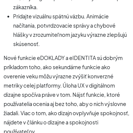
zákazníka.
Pridajte vizuálnu spätnú väzbu. Animácie
načítania, potvrdzovacie správy a chybové
hlášky v zrozumiteľnom jazyku výrazne zlepšujú
skúsenosť.
Nové funkcie eDOKLADY a eIDENTITA sú dobrým
príkladom toho, ako sekundárne funkcie ako
overenie veku môžu výrazne zvýšiť konverzné
metriky celej platformy. Úloha UX v digitálnom
dizajne spočíva práve v tom. Nájsť funkcie, ktoré
používatelia ocenia aj bez toho, aby o nich výslovne
žiadali. Viac o tom, ako dizajn ovplyvňuje spokojnosť,
nájdete v článku o dizajne a spokojnosti
používateľov.