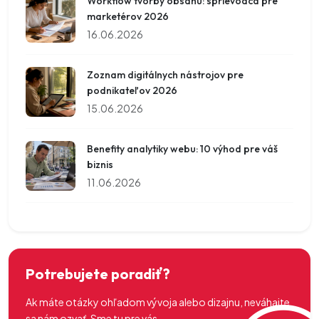
Workflow tvorby obsahu: sprievodca pre
marketérov 2026
16.06.2026
Zoznam digitálnych nástrojov pre
podnikateľov 2026
15.06.2026
Benefity analytiky webu: 10 výhod pre váš
biznis
11.06.2026
Potrebujete poradiť?
Ak máte otázky ohľadom vývoja alebo dizajnu, neváhajte
sa nám ozvať. Sme tu pre vás.