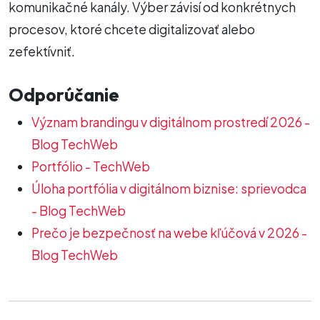
komunikačné kanály. Výber závisí od konkrétnych
procesov, ktoré chcete digitalizovať alebo
zefektívniť.
Odporúčanie
Význam brandingu v digitálnom prostredí 2026 -
Blog TechWeb
Portfólio - TechWeb
Úloha portfólia v digitálnom biznise: sprievodca
- Blog TechWeb
Prečo je bezpečnosť na webe kľúčová v 2026 -
Blog TechWeb