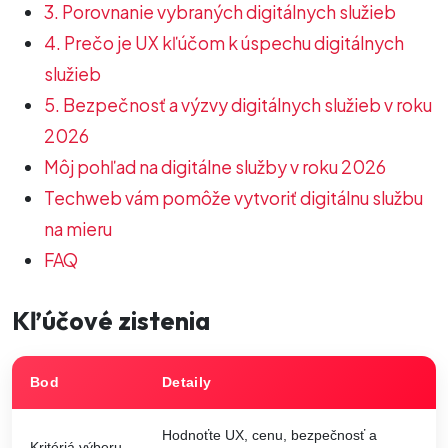
3. Porovnanie vybraných digitálnych služieb
4. Prečo je UX kľúčom k úspechu digitálnych
služieb
5. Bezpečnosť a výzvy digitálnych služieb v roku
2026
Môj pohľad na digitálne služby v roku 2026
Techweb vám pomôže vytvoriť digitálnu službu
na mieru
FAQ
Kľúčové zistenia
Bod
Detaily
Hodnoťte UX, cenu, bezpečnosť a
Kritériá výberu