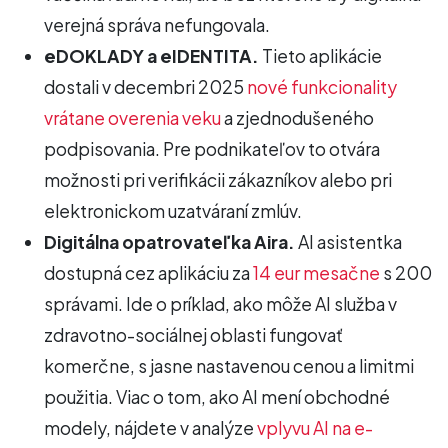
verejná správa nefungovala.
eDOKLADY a eIDENTITA.
Tieto aplikácie
dostali v decembri 2025
nové funkcionality
vrátane overenia veku
a zjednodušeného
podpisovania. Pre podnikateľov to otvára
možnosti pri verifikácii zákazníkov alebo pri
elektronickom uzatváraní zmlúv.
Digitálna opatrovateľka Aira.
AI asistentka
dostupná cez aplikáciu za
14 eur mesačne
s 200
správami. Ide o príklad, ako môže AI služba v
zdravotno-sociálnej oblasti fungovať
komerčne, s jasne nastavenou cenou a limitmi
použitia. Viac o tom, ako AI mení obchodné
modely, nájdete v analýze
vplyvu AI na e-