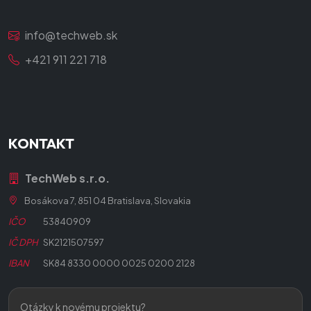
info@techweb.sk
+421 911 221 718
KONTAKT
TechWeb s.r.o.
Bosákova 7, 851 04 Bratislava, Slovakia
IČO
53840909
IČ DPH
SK2121507597
IBAN
SK84 8330 0000 0025 0200 2128
Otázky k novému projektu?