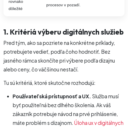
rovnako
procesov v pozadí.
dôležité
1. Kritériá výberu digitálnych služieb
Pred tým, ako sa pozriete na konkrétne príklady,
potrebujete vedieť, podľa čoho hodnotiť. Bez
jasného rámca skončíte pri výbere podľa dizajnu
alebo ceny, čo väčšinou nestačí.
Tu sú kritériá, ktoré skutočne rozhodujú:
Používateľská prístupnosť a UX.
Služba musí
byť použiteľná bez dlhého školenia. Ak váš
zákazník potrebuje návod na prvé prihlásenie,
máte problém s dizajnom.
Úloha ux v digitálnych