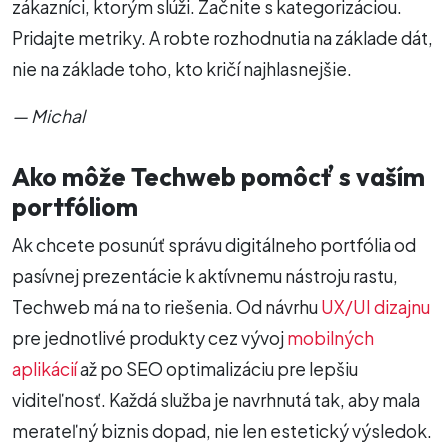
zákazníci, ktorým slúži. Začnite s kategorizáciou.
Pridajte metriky. A robte rozhodnutia na základe dát,
nie na základe toho, kto kričí najhlasnejšie.
— Michal
Ako môže Techweb pomôcť s vaším
portfóliom
Ak chcete posunúť správu digitálneho portfólia od
pasívnej prezentácie k aktívnemu nástroju rastu,
Techweb má na to riešenia. Od návrhu
UX/UI dizajnu
pre jednotlivé produkty cez vývoj
mobilných
aplikácií
až po SEO optimalizáciu pre lepšiu
viditeľnosť. Každá služba je navrhnutá tak, aby mala
merateľný biznis dopad, nie len estetický výsledok.