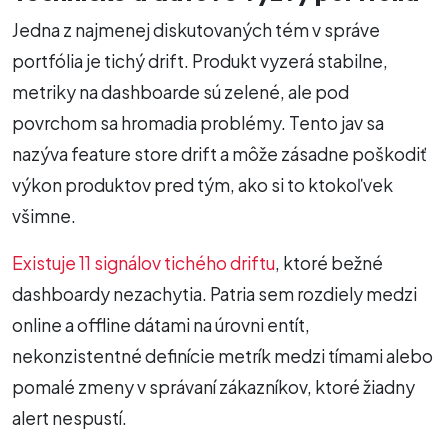
Jedna z najmenej diskutovaných tém v správe
portfólia je tichý drift. Produkt vyzerá stabilne,
metriky na dashboarde sú zelené, ale pod
povrchom sa hromadia problémy. Tento jav sa
nazýva feature store drift a môže zásadne poškodiť
výkon produktov pred tým, ako si to ktokoľvek
všimne.
Existuje 11 signálov tichého driftu
, ktoré bežné
dashboardy nezachytia. Patria sem rozdiely medzi
online a offline dátami na úrovni entít,
nekonzistentné definície metrík medzi tímami alebo
pomalé zmeny v správaní zákazníkov, ktoré žiadny
alert nespustí.