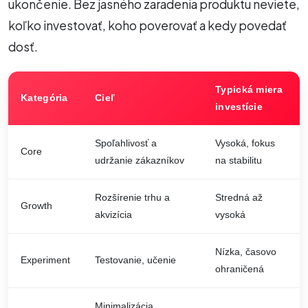
ukončenie. Bez jasného zaradenia produktu neviete,
koľko investovať, koho poverovať a kedy povedať
dosť.
Typická miera
Kategória
Cieľ
investície
Spoľahlivosť a
Vysoká, fokus
Core
udržanie zákazníkov
na stabilitu
Rozšírenie trhu a
Stredná až
Growth
akvizícia
vysoká
Nízka, časovo
Experiment
Testovanie, učenie
ohraničená
Minimalizácia