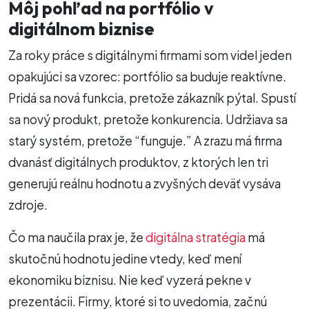
Môj pohľad na portfólio v
digitálnom biznise
Za roky práce s digitálnymi firmami som videl jeden
opakujúci sa vzorec: portfólio sa buduje reaktívne.
Pridá sa nová funkcia, pretože zákazník pýtal. Spustí
sa nový produkt, pretože konkurencia. Udržiava sa
starý systém, pretože “funguje.” A zrazu má firma
dvanásť digitálnych produktov, z ktorých len tri
generujú reálnu hodnotu a zvyšných deväť vysáva
zdroje.
Čo ma naučila prax je, že
digitálna stratégia
má
skutočnú hodnotu jedine vtedy, keď mení
ekonomiku biznisu. Nie keď vyzerá pekne v
prezentácii. Firmy, ktoré si to uvedomia, začnú