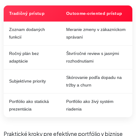
Tradičný prístup
Outcome-oriented prístup
Zoznam dodaných
Meranie zmeny v zákazníckom
funkcií
správaní
Ročný plán bez
Štvrťročné review s jasnými
adaptácie
rozhodnutiami
Skórovanie podľa dopadu na
Subjektívne priority
tržby a churn
Portfólio ako statická
Portfólio ako živý systém
prezentácia
riadenia
Praktické kroky pre efektívne portfólio v biznise