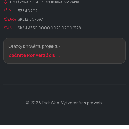
Bosákova 7, 851 04 Bratislava, Slovakia
IČO
53840909
IČ DPH
SK2121507597
IBAN
SK84 8330 0000 0025 0200 2128
Otázky k novému projektu?
Začnite konverzáciu →
© 2026 TechWeb. Vytvorené s ♥ pre web.