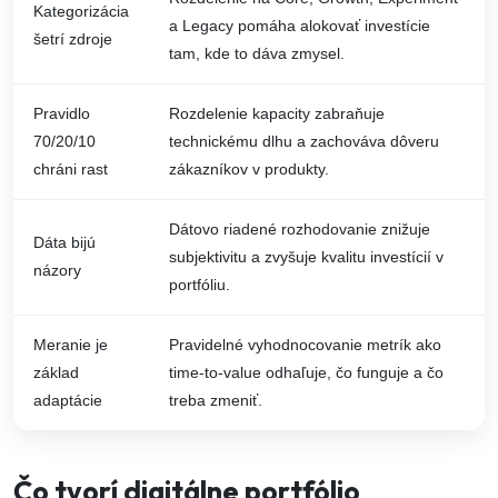
Kategorizácia
a Legacy pomáha alokovať investície
šetrí zdroje
tam, kde to dáva zmysel.
Pravidlo
Rozdelenie kapacity zabraňuje
70/20/10
technickému dlhu a zachováva dôveru
chráni rast
zákazníkov v produkty.
Dátovo riadené rozhodovanie znižuje
Dáta bijú
subjektivitu a zvyšuje kvalitu investícií v
názory
portfóliu.
Meranie je
Pravidelné vyhodnocovanie metrík ako
základ
time-to-value odhaľuje, čo funguje a čo
adaptácie
treba zmeniť.
Čo tvorí digitálne portfólio