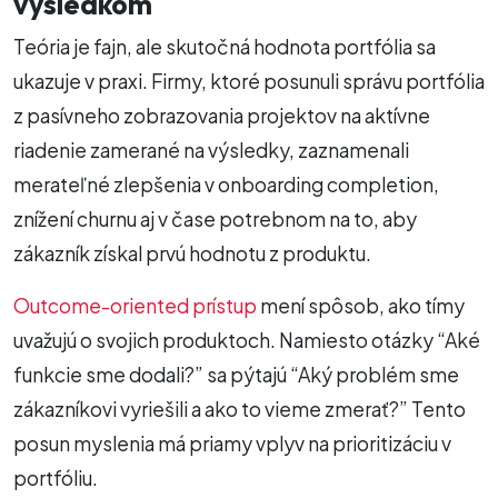
výsledkom
Teória je fajn, ale skutočná hodnota portfólia sa
ukazuje v praxi. Firmy, ktoré posunuli správu portfólia
z pasívneho zobrazovania projektov na aktívne
riadenie zamerané na výsledky, zaznamenali
merateľné zlepšenia v onboarding completion,
znížení churnu aj v čase potrebnom na to, aby
zákazník získal prvú hodnotu z produktu.
Outcome-oriented prístup
mení spôsob, ako tímy
uvažujú o svojich produktoch. Namiesto otázky “Aké
funkcie sme dodali?” sa pýtajú “Aký problém sme
zákazníkovi vyriešili a ako to vieme zmerať?” Tento
posun myslenia má priamy vplyv na prioritizáciu v
portfóliu.