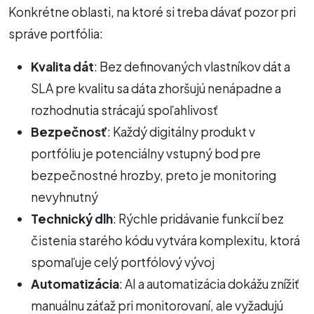
Konkrétne oblasti, na ktoré si treba dávať pozor pri
správe portfólia:
Kvalita dát
: Bez definovaných vlastníkov dát a
SLA pre kvalitu sa dáta zhoršujú nenápadne a
rozhodnutia strácajú spoľahlivosť
Bezpečnosť
: Každý digitálny produkt v
portfóliu je potenciálny vstupný bod pre
bezpečnostné hrozby, preto je monitoring
nevyhnutný
Technický dlh
: Rýchle pridávanie funkcií bez
čistenia starého kódu vytvára komplexitu, ktorá
spomaľuje celý portfólový vývoj
Automatizácia
: AI a automatizácia dokážu znížiť
manuálnu záťaž pri monitorovaní, ale vyžadujú