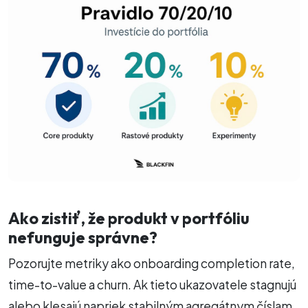
Ako zistiť, že produkt v portfóliu
nefunguje správne?
Pozorujte metriky ako onboarding completion rate,
time-to-value a churn. Ak tieto ukazovatele stagnujú
alebo klesajú napriek stabilným agregátnym číslam,