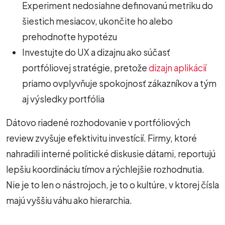
Experiment nedosiahne definovanú metriku do
šiestich mesiacov, ukončite ho alebo
prehodnoťte hypotézu
Investujte do UX a dizajnu ako súčasť
portfóliovej stratégie, pretože
dizajn aplikácií
priamo ovplyvňuje spokojnosť zákazníkov a tým
aj výsledky portfólia
Dátovo riadené rozhodovanie v portfóliových
review zvyšuje efektivitu investícií. Firmy, ktoré
nahradili interné politické diskusie dátami, reportujú
lepšiu koordináciu tímov a rýchlejšie rozhodnutia.
Nie je to len o nástrojoch, je to o kultúre, v ktorej čísla
majú vyššiu váhu ako hierarchia.