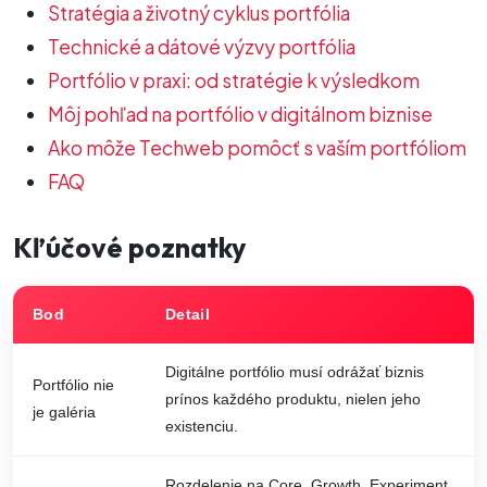
Stratégia a životný cyklus portfólia
Technické a dátové výzvy portfólia
Portfólio v praxi: od stratégie k výsledkom
Môj pohľad na portfólio v digitálnom biznise
Ako môže Techweb pomôcť s vaším portfóliom
FAQ
Kľúčové poznatky
Bod
Detail
Digitálne portfólio musí odrážať biznis
Portfólio nie
prínos každého produktu, nielen jeho
je galéria
existenciu.
Rozdelenie na Core, Growth, Experiment